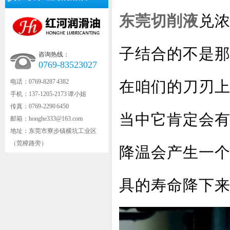
东莞切削液
兑
子结合的不是
咨询热线：
0769-83523027
电话：0769-8287 4382
在咱们的刀刃
手机：137-1205-2173 谭小姐
传真：0769-2290 6450
当中它肯定会
邮箱：honghe333@163.com
地址：东莞市寮步镇横坑工业区
（莞樟路旁）
降温会产生一
具的寿命降下