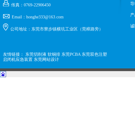
导
传真：0769-22906450
产
Email：honghe333@163.com
诚
公司地址：东莞市寮步镇横坑工业区（莞樟路旁）
友情链接：
东莞切削液
软铜排
东莞PCBA
东莞双色注塑
启闭机应急装置
东莞网站设计