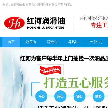
您好，欢迎您光临东莞市红河润滑油有限公司官方网站
任何时候都不以
专注工
首页
液压油
润滑油
导热油
产品中心