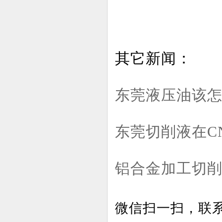
其它新闻：
东莞液压油该怎
东莞切削液在C
铝合金加工切削
微信扫一扫，联