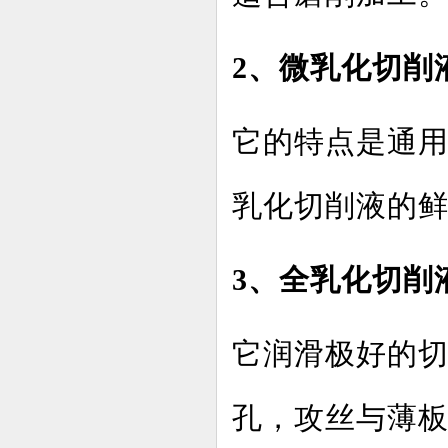
2、微乳化切削
它的特点是通
乳化切削液的
3、全乳化切削
它润滑极好的
孔，攻丝与薄