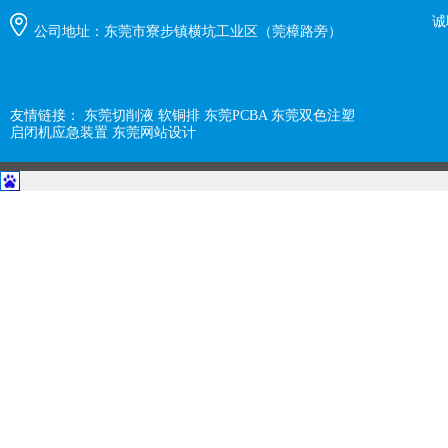
诚
公司地址：东莞市寮步镇横坑工业区（莞樟路旁）
友情链接：
东莞切削液
软铜排
东莞PCBA
东莞双色注塑
启闭机应急装置
东莞网站设计