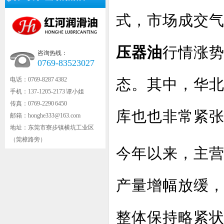
式，市场成交气
压器油
行情涨
咨询热线：
0769-83523027
电话：0769-8287 4382
态。其中，华
手机：137-1205-2173 谭小姐
传真：0769-2290 6450
库也也非常紧
邮箱：honghe333@163.com
地址：东莞市寮步镇横坑工业区
（莞樟路旁）
今年以来，主
产量增幅放缓
整体保持略紧