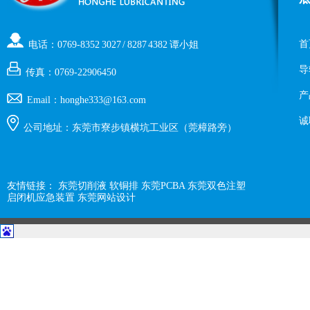
首
电话：0769-8352 3027 / 8287 4382 谭小姐
导
传真：0769-22906450
产
Email：honghe333@163.com
诚
公司地址：东莞市寮步镇横坑工业区（莞樟路旁）
友情链接：
东莞切削液
软铜排
东莞PCBA
东莞双色注塑
启闭机应急装置
东莞网站设计