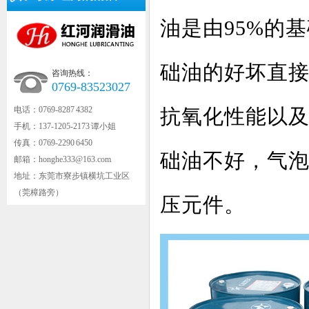
油是由95%的
础油的好坏直
咨询热线：
0769-83523027
电话：0769-8287 4382
抗氧化性能以
手机：137-1205-2173 谭小姐
传真：0769-2290 6450
础油不好，气
邮箱：honghe333@163.com
地址：东莞市寮步镇横坑工业区
（莞樟路旁）
压元件。