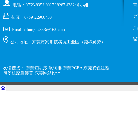
首
电话：0769-8352 3027 / 8287 4382 谭小姐
导
传真：0769-22906450
产
Email：honghe333@163.com
诚
公司地址：东莞市寮步镇横坑工业区（莞樟路旁）
友情链接：
东莞切削液
软铜排
东莞PCBA
东莞双色注塑
启闭机应急装置
东莞网站设计