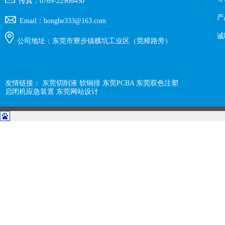
传真：0769-22906450
产
Email：honghe333@163.com
诚
公司地址：东莞市寮步镇横坑工业区（莞樟路旁）
友情链接：
东莞切削液
软铜排
东莞PCBA
东莞双色注塑
启闭机应急装置
东莞网站设计