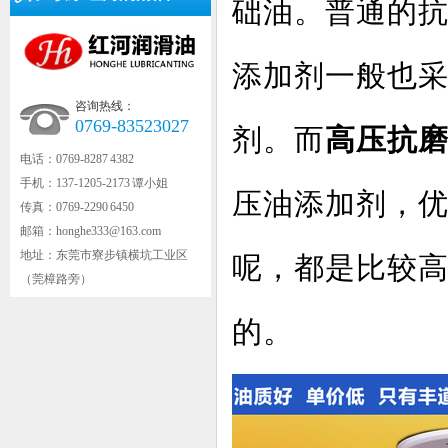
础油。普通的
添加剂一般也
咨询热线：
0769-83523027
剂。而
高压抗
电话：0769-8287 4382
手机：137-1205-2173 谭小姐
压油添加剂，
传真：0769-2290 6450
邮箱：honghe333@163.com
地址：东莞市寮步镇横坑工业区
呢，都是比较
（莞樟路旁）
的。