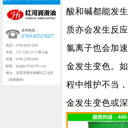
酸和碱都能发
质亦会发生反
咨询热线：
0769-83523027
氯离子也会加
电话：0769-8287 4382
手机：137-1205-2173 谭小姐
传真：0769-2290 6450
金发生变色。
邮箱：honghe333@163.com
地址：东莞市寮步镇横坑工业区
（莞樟路旁）
程中维护不当
金发生变色或