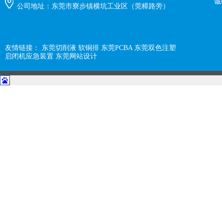
诚
公司地址：东莞市寮步镇横坑工业区（莞樟路旁）
友情链接：
东莞切削液
软铜排
东莞PCBA
东莞双色注塑
启闭机应急装置
东莞网站设计