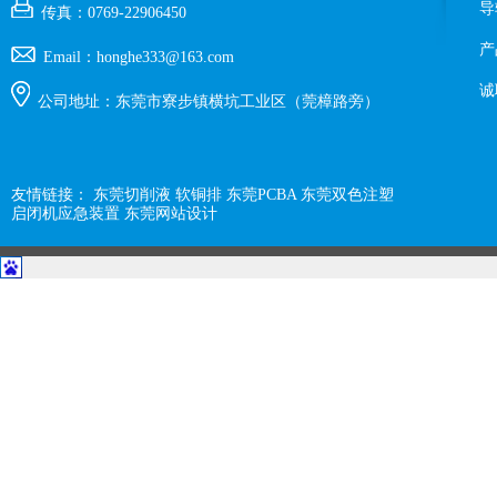
导
传真：0769-22906450
产
Email：honghe333@163.com
诚
公司地址：东莞市寮步镇横坑工业区（莞樟路旁）
友情链接：
东莞切削液
软铜排
东莞PCBA
东莞双色注塑
启闭机应急装置
东莞网站设计