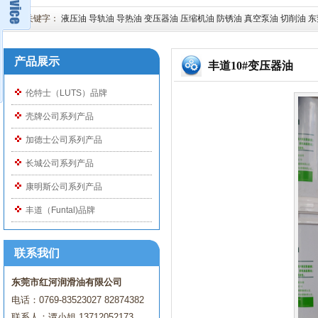
热门关键字：
液压油
导轨油
导热油
变压器油
压缩机油
防锈油
真空泵油
切削油
东
产品展示
丰道10#变压器油
伦特士（LUTS）品牌
壳牌公司系列产品
加德士公司系列产品
长城公司系列产品
康明斯公司系列产品
丰道（Funtal)品牌
联系我们
东莞市红河润滑油有限公司
电话：0769-83523027 82874382
联系人：谭小姐
13712052173