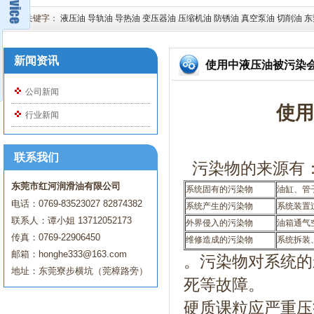
热门关键字：
液压油
导轨油
导热油
变压器油
压缩机油
防锈油
真空泵油
切削油
东
新闻资讯
使用中液压油被污染
公司新闻
使用
行业新闻
联系我们
污染物的来源有
东莞市红河润滑油有限公司
系统固有的污染物
油缸、管
电话：0769-83523027 82874382
系统产生的污染物
系统装置
联系人：谭小姐
13712052173
外界侵入的污染物
油箱通气
传真：0769-22906450
维修造成的污染物
系统拆装
邮箱：honghe333@163.com
。污染物对系统的
地址：东莞寮步横坑（莞樟路旁）
死等故障。
硬质课粒应严重压