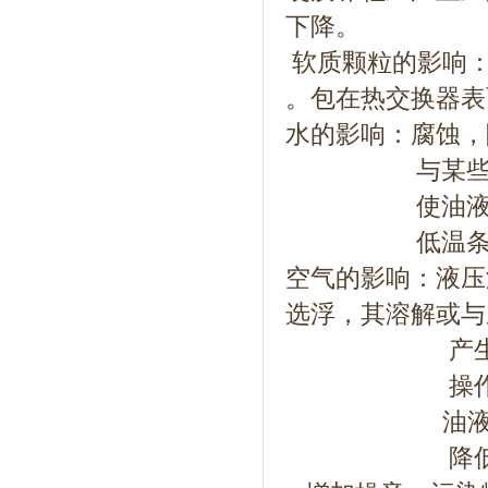
下降。
软质颗粒的影响
。包在热交换器
水的影响：腐蚀，
与某些添加剂
使油液乳化
低温条件下水
空气的影响：液压
选浮，其溶解或与
产生气蚀，加
操作响应迟
油液氧化，
降低油液的