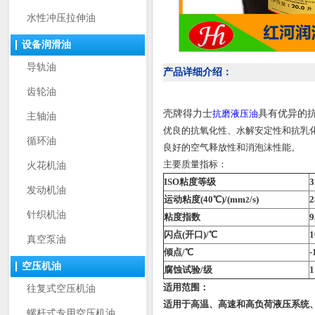
水性冲压拉伸油
设备润滑油
导轨油
产品详细介绍：
齿轮油
壳牌得力士
抗磨液压油
具有优异的
主轴油
优良的抗氧化性、水解安定性和抗乳
循环油
良好的空气释放性和消泡沫性能。
主要质量指标：
火花机油
ISO粘度等级
3
发动机油
运动粘度(40℃)/(mm
/s)
2
2
针织机油
粘度指数
9
闪点(开口)/℃
1
真空泵油
倾点/℃
-
空压机油
腐蚀试验/级
1
适用范围：
往复式空压机油
适用于高温、高速和高负荷液压系统、
螺杆式专用空压机油