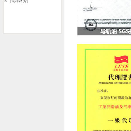
区（莞樟路旁）