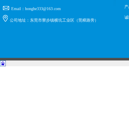
产
Email：honghe333@163.com
诚
公司地址：东莞市寮步镇横坑工业区（莞樟路旁）