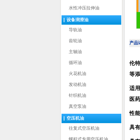
水性冲压拉伸油
设备润滑油
导轨油
齿轮油
产品
主轴油
循环油
伦
火花机油
等
发动机油
适
针织机油
医
真空泵油
性
空压机油
具
往复式空压机油
螺杆式专用空压机油