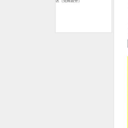
区（莞樟路旁）