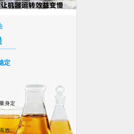
油
赖
稳定
量身定
高效。