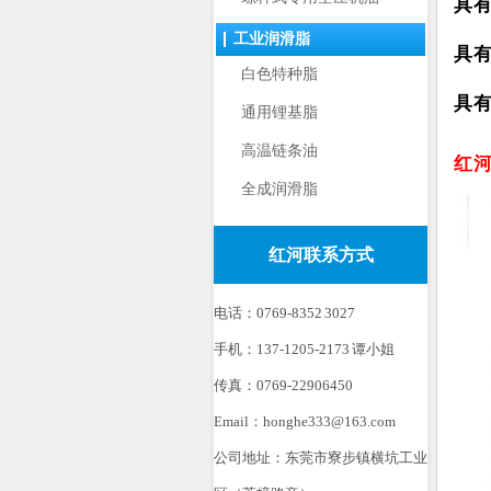
具
工业润滑脂
具
白色特种脂
具
通用锂基脂
高温链条油
红
全成润滑脂
红河联系方式
电话：0769-8352 3027
手机：137-1205-2173 谭小姐
传真：0769-22906450
Email：honghe333@163.com
公司地址：东莞市寮步镇横坑工业