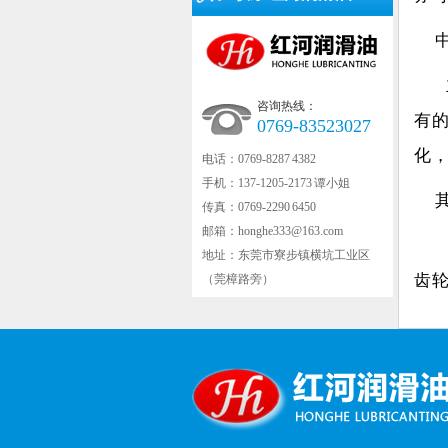
主
咨询热线：
有
0769-83523027
化
电话：0769-8287 4382
手机：137-1205-2173 谭小姐
传真：0769-2290 6450
邮箱：honghe333@163.com
高
地址：东莞市寮步镇横坑工业区
齿
（莞樟路旁）