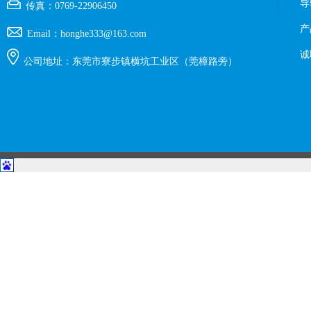
导
传真：0769-22906450
产
Email：honghe333@163.com
诚
公司地址：东莞市寮步镇横坑工业区（莞樟路旁）