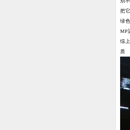
别
把
绿
MP
综