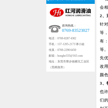
会
2
、
针
咨询热线：
0769-83523027
等
电话：0769-8287 4382
有
手机：137-1205-2173 谭小姐
等
传真：0769-2290 6450
邮箱：honghe333@163.com
先
地址：东莞市寮步镇横坑工业区
改
（莞樟路旁）
颜
3
、
也
们