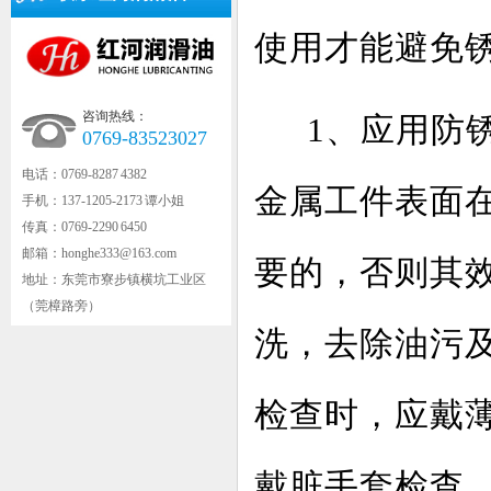
使用才能避免
咨询热线：
1、应用防
0769-83523027
电话：0769-8287 4382
金属工件表面
手机：137-1205-2173 谭小姐
传真：0769-2290 6450
邮箱：honghe333@163.com
要的，否则其
地址：东莞市寮步镇横坑工业区
（莞樟路旁）
洗，去除油污
检查时，应戴
戴脏手套检查