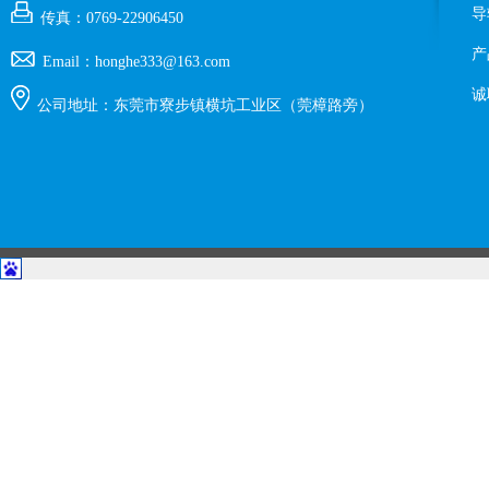
导
传真：0769-22906450
产
Email：honghe333@163.com
诚
公司地址：东莞市寮步镇横坑工业区（莞樟路旁）