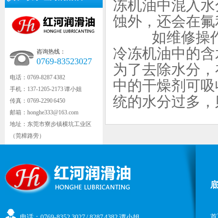
冻机油中混入水
蚀外，还会在氟
如维修操作不
冷冻机油中的含
咨询热线：
0769-83523027
为了去除水分，
电话：0769-8287 4382
中的干燥剂可吸
手机：137-1205-2173 谭小姐
统的水分过多，
传真：0769-2290 6450
邮箱：honghe333@163.com
地址：东莞市寮步镇横坑工业区
（莞樟路旁）
首
电话：0769-8352 3027 / 8287 4382 谭小姐