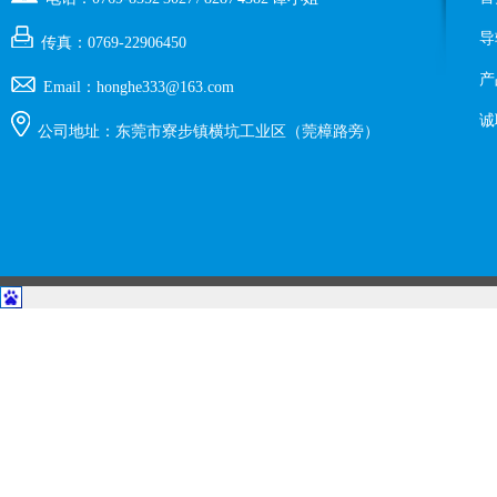
导
传真：0769-22906450
产
Email：honghe333@163.com
诚
公司地址：东莞市寮步镇横坑工业区（莞樟路旁）