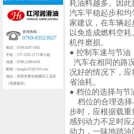
耗油料越多。因此
汽车平稳起步和均
家建议，在车辆起
以免造成燃料空耗
咨询热线：
0769-83523027
机件磨损。
电话：0769-8287 4382
● 控制车速与节油
手机：137-1205-2173 谭小姐
汽车在相同的路况
传真：0769-2290 6450
邮箱：honghe333@163.com
况好的情况下，应
地址：东莞市寮步镇横坑工业区
省油耗。
（莞樟路旁）
● 档位的选择与节
档位的合理选择
步时，应根据载重
感到动力不足时应
动力，一味地踏油