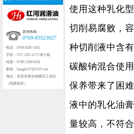
使用这种乳化
切削易腐败，
咨询热线：
0769-83523027
种切削液中含
电话：0769-8287 4382
手机：137-1205-2173 谭小姐
传真：0769-2290 6450
碳酸钠混合使
邮箱：honghe333@163.com
地址：东莞市寮步镇横坑工业区
保养带来了困
（莞樟路旁）
液中的乳化油
量较高，不符